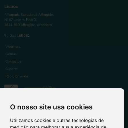
Lisboa
Alfrapark, Estrada de Alfragide,
Nº 67 Lote H, Piso 0,
2614-519 Alfragide, Amadora
211 165 262
Webinars
Génius
Contactos
Suporte
Recrutamento
O nosso site usa cookies
Utilizamos cookies e outras tecnologias de
medição para melhorar a sua experiência de