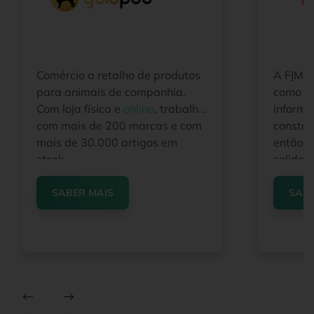
Comércio a retalho de produtos
A FJMP
para animais de companhia.
como di
Com loja física e
online
, trabalha
inform
com mais de 200 marcas e com
constan
mais de 30.000 artigos em
então a
stock.
solidam
melhore
preços
SABER MAIS
SABE
uma ope
que lid
de merc