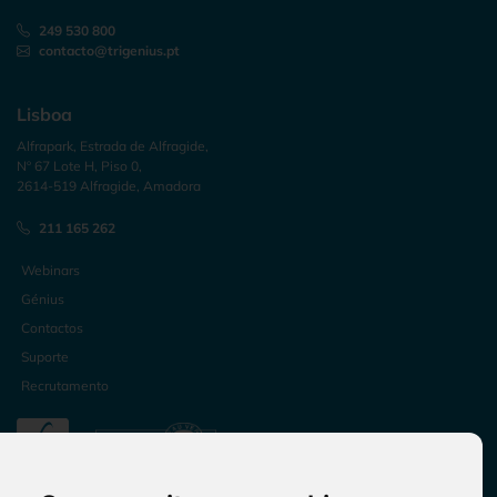
249 530 800
contacto@trigenius.pt
Lisboa
Alfrapark, Estrada de Alfragide,
Nº 67 Lote H, Piso 0,
2614-519 Alfragide, Amadora
211 165 262
Webinars
Génius
Contactos
Suporte
Recrutamento