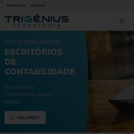
Enterprise
Horeca
CEGID PRIMAVERA
ESCRITÓRIOS
DE
CONTABILIDADE
Escritórios de
Contabilidade da era
digital.
FALAMOS?