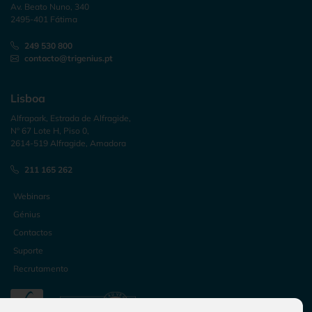
Av. Beato Nuno, 340
2495-401 Fátima
249 530 800
contacto@trigenius.pt
Lisboa
Alfrapark, Estrada de Alfragide,
Nº 67 Lote H, Piso 0,
2614-519 Alfragide, Amadora
211 165 262
Webinars
Génius
Contactos
Suporte
Recrutamento