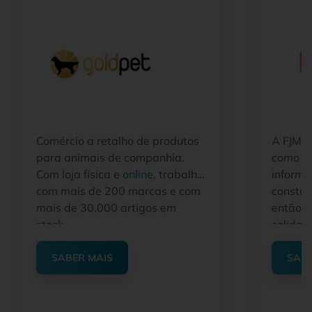
Comércio a retalho de produtos
A FJMP
para animais de companhia.
como di
Com loja física e
online
, trabalha
inform
com mais de 200 marcas e com
constan
mais de 30.000 artigos em
então a
stock.
solidam
melhore
preços
SABER MAIS
SABE
uma ope
que lid
de merc