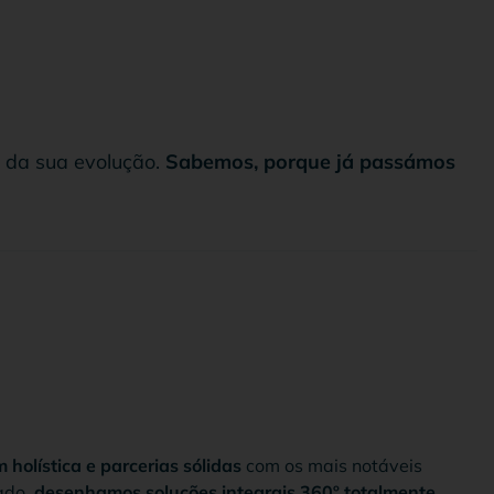
 da sua evolução.
Sabemos, porque já passámos
holística e parcerias sólidas
com os mais notáveis
ado,
desenhamos soluções integrais 360º totalmente