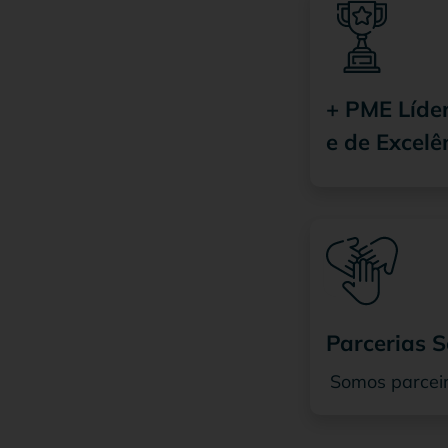
+ PME Líde
e de Excelê
Parcerias S
Somos parceir