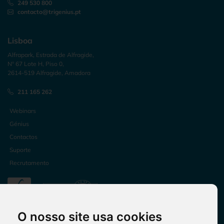
249 530 800
contacto@trigenius.pt
Lisboa
Alfrapark, Estrada de Alfragide,
Nº 67 Lote H, Piso 0,
2614-519 Alfragide, Amadora
211 165 262
Webinars
Génius
Contactos
Suporte
Recrutamento
O nosso site usa cookies