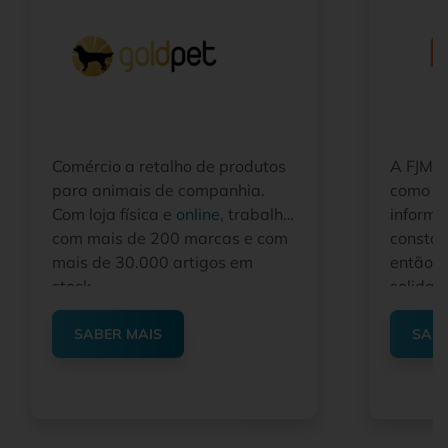
Comércio a retalho de produtos
A FJMP
para animais de companhia.
como di
Com loja física e
online
, trabalha
inform
com mais de 200 marcas e com
constan
mais de 30.000 artigos em
então a
stock.
solidam
melhore
preços
SABER MAIS
SABE
uma ope
que lid
de merc