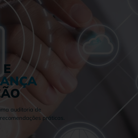
 E
RANÇA
ÇÃO
uma auditoria de
 recomendações práticas.