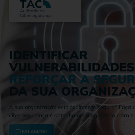
IDENTIFICAR
VULNERABILIDADES
REFORÇAR A SEGU
DA SUA ORGANIZA
A sua organização está realmente segura? Faça 
cibersegurança e obtenha um diagnóstico claro e
FALAMOS?