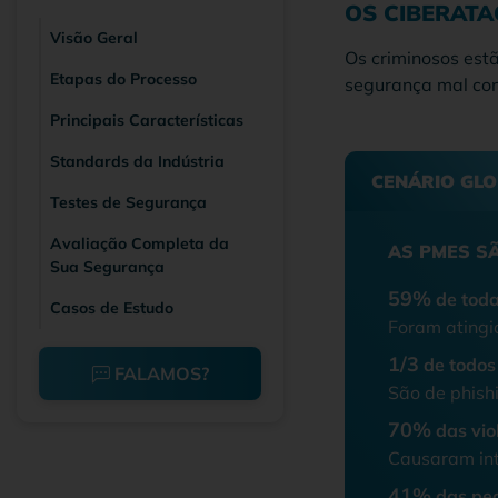
OS CIBERATA
Visão Geral
Os criminosos est
Etapas do Processo
segurança mal con
Principais Características
Standards da Indústria
CENÁRIO GLO
Testes de Segurança
Avaliação Completa da
AS PMES SÃ
Sua Segurança
59%
de toda
Casos de Estudo
Foram atingi
1/3
de todos
FALAMOS?
São de phish
70%
das vio
Causaram inte
41%
das pe