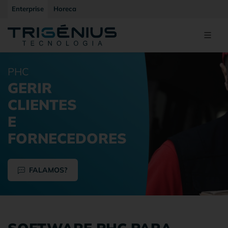
Enterprise
Horeca
PHC
GERIR
CLIENTES
E
FORNECEDORES
FALAMOS?