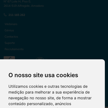
Nº 67 Lote H, Piso 0,
2614-519 Alfragide, Amadora
211 165 262
Webinars
Génius
Contactos
Suporte
Recrutamento
O nosso site usa cookies
Utilizamos cookies e outras tecnologias de
medição para melhorar a sua experiência de
Livro de Reclamações
•
Privacidade e Segurança
navegação no nosso site, de forma a mostrar
conteúdo personalizado, anúncios