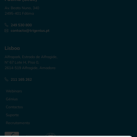
Av. Beato Nuno, 340
2495-401 Fátima
249 530 800
contacto@trigenius.pt
Lisboa
Alfrapark, Estrada de Alfragide,
Nº 67 Lote H, Piso 0,
2614-519 Alfragide, Amadora
211 165 262
Webinars
Génius
Contactos
Suporte
Recrutamento