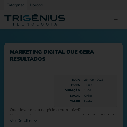
Enterprise
Horeca
MARKETING DIGITAL QUE GERA
RESULTADOS
DATA
25 - 09 - 2025
HORA
11:00
DURAÇÃO
1h30
LOCAL
Online
VALOR
Gratuito
Quer levar o seu negócio a outro nível?
Neste webinar vamos mostrar como o
Marketing Digital
Ver Detalhes
pode ser o motor da transformação da sua marca.