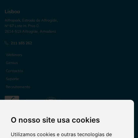
Lisboa
Alfrapark, Estrada de Alfragide,
Nº 67 Lote H, Piso 0,
2614-519 Alfragide, Amadora
211 165 262
Webinars
Génius
Contactos
Suporte
Recrutamento
O nosso site usa cookies
Utilizamos cookies e outras tecnologias de