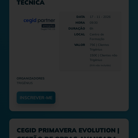
TÉCNICA
DATA
17 - 11 - 2026
HORA
09:30
DURAÇÃO
6h
LOCAL
Centro de
Formação
VALOR
75€ | Clientes
Trigénius
150€ | Clientes não
Trigénius
(IVA não incluído)
ORGANIZADORES
TRIGÉNIUS
INSCREVER-ME
CEGID PRIMAVERA EVOLUTION |