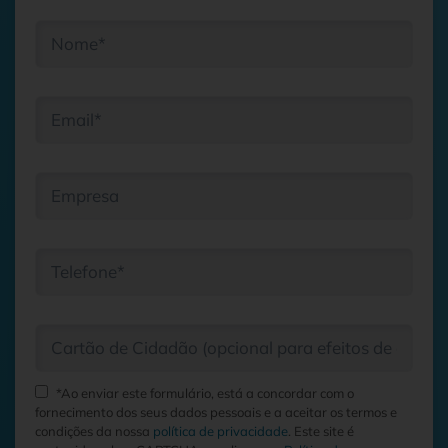
Vamos abordar temas essenciais como:
O que é afinal o Marketing Digital?
Porque é que é
essencial
para qualquer negócio hoje
em dia
A importância de uma
Identidade Visual coerente
Websites e Lojas Online
que realmente funcionam
SEO
– Seja encontrado pelos seus clientes
Publicidade Online:
Google Ads e Meta Ads
A presença nas
Redes Sociais
Perfis Globais e Reporting
: medir é crescer
A nossa
Solução Integrada
: tudo o que precisa, num
só lugar
Não perca esta oportunidade de perceber, como tornar o
Marketing Digital uma peça-chave no crescimento do seu
negócio!
*Ao enviar este formulário, está a concordar com o
fornecimento dos seus dados pessoais e a aceitar os termos e
condições da nossa
política de privacidade
. Este site é