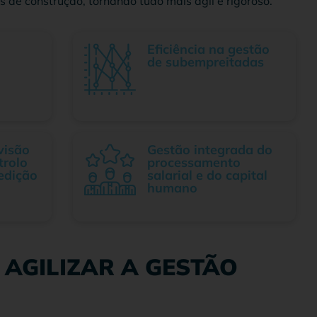
de construção, tornando tudo mais ágil e rigoroso.
Eficiência na gestão
de subempreitadas
visão
Gestão integrada do
trolo
processamento
edição
salarial e do capital
humano
AGILIZAR A GESTÃO