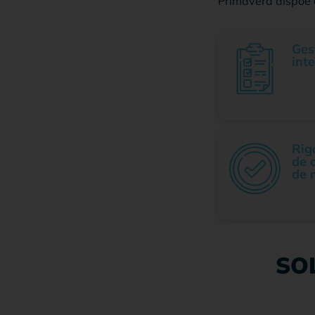
Primavera dispõe 
Ges
int
Rig
de 
de 
SO