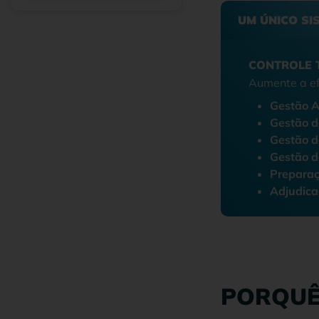
UM ÚNICO SI
CONTROLE 
Aumente a ef
Gestão A
Gestão 
Gestão d
Gestão d
Preparaç
Adjudica
PORQUÊ