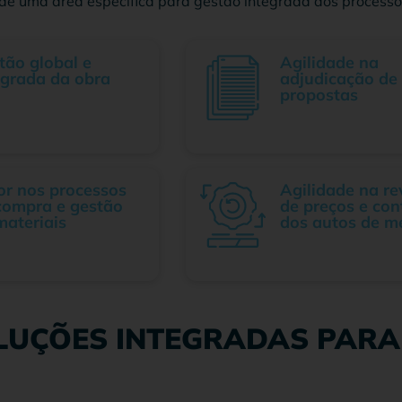
de uma área específica para gestão integrada dos processos 
tão global e
Agilidade na
egrada da obra
adjudicação de
propostas
or nos processos
Agilidade na re
compra e gestão
de preços e con
materiais
dos autos de m
LUÇÕES INTEGRADAS PARA 